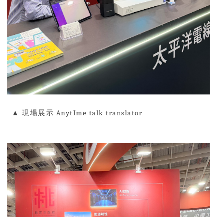
▲
現場展示
AnytIme talk translator